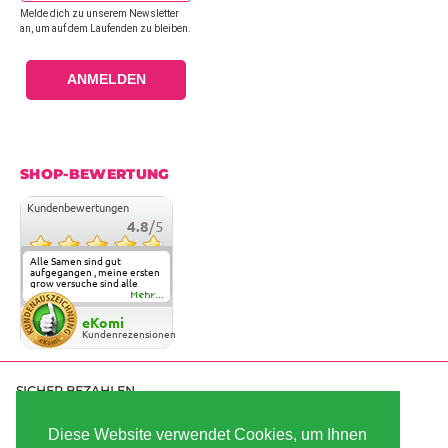
Melde dich zu unserem Newsletter
an, um auf dem Laufenden zu bleiben.
ANMELDEN
SHOP-BEWERTUNG
Kundenbewertungen
4.8
/5
Alle Samen sind gut
aufgegangen , meine ersten
grow versuche sind alle
geglückt. Die Sorten und
Mehr...
Anbieter Vielfalt
überzeugen sehr . Werde
eKomi
wohl immer hier bestellen !
Kundenrezensionen
SICHER BEZAHLEN
Diese Website verwendet Cookies, um Ihnen