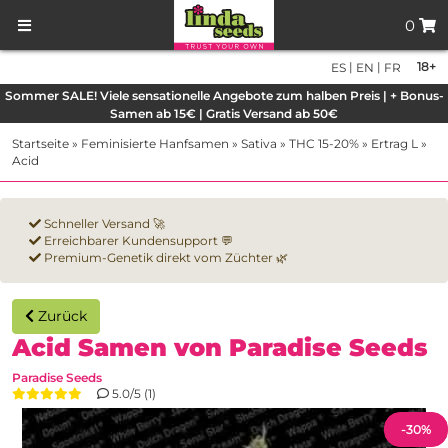
0
|
|
18+
ES
EN
FR
Sommer SALE! Viele sensationelle Angebote zum halben Preis | + Bonus-
Samen ab 15€ | Gratis Versand ab 50€
Startseite
»
Feminisierte Hanfsamen
»
Sativa
»
THC 15-20%
»
Ertrag L
»
Acid
Schneller Versand 🚀
Erreichbarer Kundensupport 💬
Premium-Genetik direkt vom Züchter 🌿
Zurück
Acid Samen von Paradise Seeds
Paradise Seeds
5.0/5 (1)
-30%