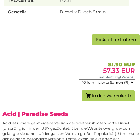
THC-Gehalt
hoch
Genetik
Diesel x Dutch Strain
Einkauf fortführen
81.90 EUR
57.33 EUR
inkl. MwSt. zzgl. Versand
In den Warenkorb
Acid
| Paradise Seeds
Acid ist unsere ganz eigene Version der weltberühmten Sorte Diesel
(ursprünglich in den USA gezüchtet, über die Website overgrow.com
gelangte sie dann auf der ganzen Welt zu großer Popularität). Um unsere
ganz eigene, besondere Version zu entwickeln, selektierten wir