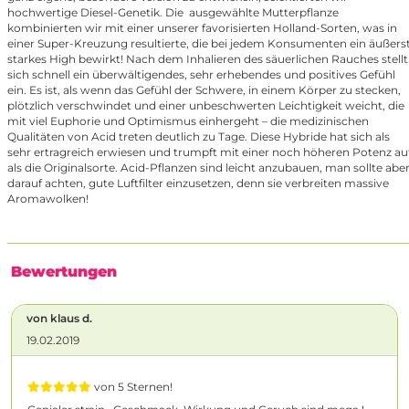
hochwertige Diesel-Genetik. Die ausgewählte Mutterpflanze
kombinierten wir mit einer unserer favorisierten Holland-Sorten, was in
einer Super-Kreuzung resultierte, die bei jedem Konsumenten ein äußers
starkes High bewirkt! Nach dem Inhalieren des säuerlichen Rauches stellt
sich schnell ein überwältigendes, sehr erhebendes und positives Gefühl
ein. Es ist, als wenn das Gefühl der Schwere, in einem Körper zu stecken,
plötzlich verschwindet und einer unbeschwerten Leichtigkeit weicht, die
mit viel Euphorie und Optimismus einhergeht – die medizinischen
Qualitäten von Acid treten deutlich zu Tage. Diese Hybride hat sich als
sehr ertragreich erwiesen und trumpft mit einer noch höheren Potenz au
als die Originalsorte. Acid-Pflanzen sind leicht anzubauen, man sollte abe
darauf achten, gute Luftfilter einzusetzen, denn sie verbreiten massive
Aromawolken!
Bewertungen
von klaus d.
19.02.2019
von 5 Sternen!