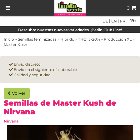
0
|
|
18+
DE
EN
FR
Descubre nuestras nuevas variedades. ¡Berlin Club Line!
Inicio
»
Semillas feminizadas
»
Híbrido
»
THC 15-20%
»
Producción XL
»
Master Kush
Envío discreto
Envío en el siguiente día laborable
Calidad y seguridad
Volver
Semillas de Master Kush de
Nirvana
Nirvana