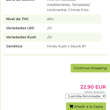
mediterráneo, Templado/
continental, Climas fríos
Nivel de THC
alto
Variedades LED
¡Sí!
Variedades Kush
¡Sí!
Genética
Hindu Kush x Skunk #1
Continue shopping
22.90 EUR
IVA incl., envío excl.
Añadir a la Cesta