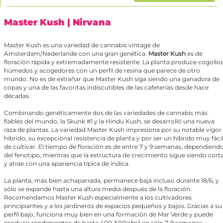
Master Kush
| Nirvana
Master Kush es una variedad de cannabis vintage de
Amsterdam/Nederlande con una gran genética.
Master Kush
es de
floración rápida y extremadamente resistente. La planta produce cogollo
húmedos y acogedores con un perfil de resina que parece de otro
mundo. No es de extrañar que Master Kush siga siendo una ganadora de
copas y una de las favoritas indiscutibles de las cafeterías desde hace
décadas.
Combinando genéticamente dos de las variedades de cannabis más
fiables del mundo, la Skunk #1 y la Hindu Kush, se desarrolló una nueva
raza de plantas. La variedad Master Kush impresiona por su notable vigor
híbrido, su excepcional resistencia de planta y por ser un híbrido muy fáci
de cultivar. El tiempo de floración es de entre 7 y 9 semanas, dependiend
del fenotipo, mientras que la estructura de crecimiento sigue siendo cort
y atrae con una apariencia típica de índica.
La planta, más bien achaparrada, permanece baja incluso durante 18/6, y
sólo se expande hasta una altura media después de la floración.
Recomendamos Master Kush especialmente a los cultivadores
principiantes y a los jardineros de espacios pequeños y bajos. Gracias a su
perfil bajo, funciona muy bien en una formación de Mar Verde y puede
producir rendimientos de hasta 400-500g/m² en sólo 7-9 semanas.