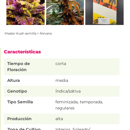
Master Kush semilla > Nirvana
Características
Tiempo de
corta
Floración
Altura
media
Genotipo
Índica/sátiva
Tipo Semilla
feminizada, temporada,
regulares
Producción
alta
Zona de Cultivo
Interior, Soleado/