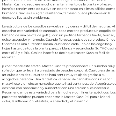
Master Kush no requiere mucho mantenimiento de la planta y ofrece un
increíble rendimiento de cultivo en exterior tanto en climas cálidos como
húmedos. Gracias a su gran resistencia, también puede plantarse en la
época de lluvias sin problemas.
La estructura de los cogollos se vuelve muy densa y difícil de magullar. Al
cosechar esta variedad de cannabis, cada entreno produce un cogollo de
tamaño de una pelota de golf (!) con un perfil de terpenos fuerte, terroso,
dulce, acogedor y húmedo. Cuando florezca, verás que su producción de
tricomas es una auténtica locura, cubriendo cada uno de los cogollos y
hojas hasta que toda la planta parezca blanca y escarchada. Su THC oscil
entre el 15 y el 19%. Casi no hace falta decir que Master Kush es fácil de
recortar.
¡Experimente este efecto! Master Kush te proporcionará un subidón muy
soñador que te llevará a un estado de pesadez corporal. Cualquiera de las
articulaciones de tu cuerpo te hará sentir muy relajado gracias a su
acogedora herencia. Una fantástica variedad de cannabis con un sabor
maravilloso y un efecto narcótico que te hará sentir pesado. Asegúrese d
dosificar con moderación y aumentar con una adición si es necesario.
Recomendamos esta variedad para la noche y con fines terapéuticos. Los
pacientes médicos pueden encontrar la Master Kush útil para aliviar el
dolor, la inflamación, el estrés, la ansiedad y el insomnio.