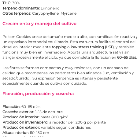
THC:
30%
Terpeno dominante:
Limoneno
Otros terpenos:
Caryophyllene, Myrcene
Crecimiento y manejo del cultivo
Poison Cookies crece de tamaño medio a alto, con ramificación reactiva 
un espaciado internodal equilibrado. Esta estructura facilita el control del
dosel en interior mediante
topping
o
low stress training (
LST
)
, y también
funciona muy bien en invernadero. Aporta una arquitectura sativa sin
alargar excesivamente el ciclo, ya que completa la floración en
60–65 días
.
Las flores se forman compactas y muy resinosas, con un acabado de
calidad que recompensa los parámetros bien afinados (luz, ventilación y
secado/curado). Su expresión terpénica es intensa y persistente,
especialmente cuando se cultiva con cuidado.
Floración, producción y cosecha
Floración:
60–65 días
Cosecha exterior:
1–15 de octubre
Producción interior:
hasta 800 g/m²
Producción invernadero:
alrededor de 1.200 g por planta
Producción exterior:
variable según condiciones
Altura interior:
110–150 cm