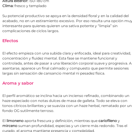
Altura exterior:
150–180 cm
Clima:
fresco y templado
Su potencial productivo se apoya en la densidad floral y en la calidad del
acabado, no en un estiramiento excesivo. Por eso resulta una opción mu
interesante para quienes quieren una sativa potente y “limpia” sin
complicaciones de ciclos largos.
Efectos
El efecto empieza con una subida clara y enfocada, ideal para creatividad,
concentración y fluidez mental. Esta fase se mantiene funcional y
controlada, antes de pasar a una liberación corporal suave y progresiva. A
asentarse, aparece un final calmado y compuesto que permite sesiones
largas sin sensación de cansancio mental ni pesadez física.
Aroma y sabor
El perfil aromático se inclina hacia un incienso refinado, combinando un
haze especiado con notas dulces de masa de galleta. Todo se eleva con
tonos cítricos brillantes y se suaviza con un haze herbal, rematado por un
fondo OG sutilmente terroso.
El
limoneno
aporta frescura y definición, mientras que
cariofileno
y
mirceno
suman profundidad, especias y un cierre más redondo. Tras el
curado, el aroma mantiene presencia y complejidad.