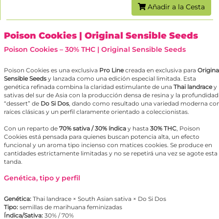
Añadir a la Cesta
Poison Cookies
| Original Sensible Seeds
Poison Cookies – 30% THC | Original Sensible Seeds
Poison Cookies es una exclusiva
Pro Line
creada en exclusiva para
Origina
Sensible Seeds
y lanzada como una edición especial limitada. Esta
genética refinada combina la claridad estimulante de una
Thai landrace
y
sativas del sur de Asia con la producción densa de resina y la profundidad
“dessert” de
Do Si Dos
, dando como resultado una variedad moderna co
raíces clásicas y un perfil claramente orientado a coleccionistas.
Con un reparto de
70% sativa / 30% índica
y hasta
30% THC
, Poison
Cookies está pensada para quienes buscan potencia alta, un efecto
funcional y un aroma tipo incienso con matices cookies. Se produce en
cantidades estrictamente limitadas y no se repetirá una vez se agote esta
tanda.
Genética, tipo y perfil
Genética:
Thai landrace × South Asian sativa ×
Do Si Dos
Tipo:
semillas de marihuana feminizadas
Índica/Sativa:
30% / 70%