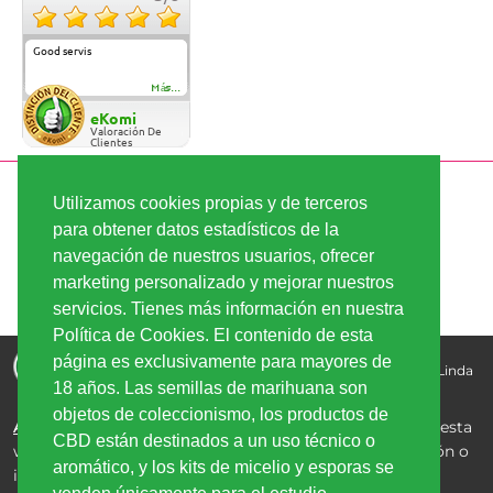
Good servis
Más...
eKomi
Valoración De
Clientes
PAGO SEGURO
Utilizamos cookies propias y de terceros
para obtener datos estadísticos de la
navegación de nuestros usuarios, ofrecer
ENVÍO RÁPIDO
marketing personalizado y mejorar nuestros
servicios. Tienes más información en nuestra
Política de Cookies. El contenido de esta
Comprar semillas de marihuana - la mejor calidad, los
página es exclusivamente para mayores de
mejores precios | Copyright © 2026
Linda-Seeds.com | Linda
18 años. Las semillas de marihuana son
Semilla
objetos de coleccionismo, los productos de
Aviso Legal:
Los productos de CBD comercializados en esta
CBD están destinados a un uso técnico o
web no están destinados al consumo humano, inhalación o
aromático, y los kits de micelio y esporas se
ingestión, y están clasificados exclusivamente para uso