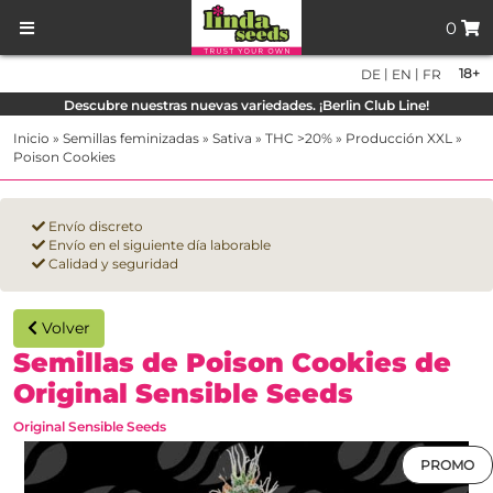
0
|
|
18+
DE
EN
FR
Descubre nuestras nuevas variedades. ¡Berlin Club Line!
Inicio
»
Semillas feminizadas
»
Sativa
»
THC >20%
»
Producción XXL
»
Poison Cookies
Envío discreto
Envío en el siguiente día laborable
Calidad y seguridad
Volver
Semillas de Poison Cookies de
Original Sensible Seeds
Original Sensible Seeds
PROMO