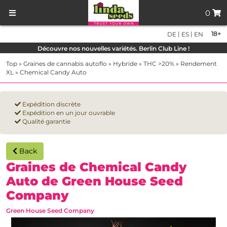
0
|
|
18+
DE
ES
EN
Découvre nos nouvelles variétés. Berlin Club Line !
Top
»
Graines de cannabis autoflo
»
Hybride
»
THC >20%
»
Rendement
XL
»
Chemical Candy Auto
Expédition discrète
Expédition en un jour ouvrable
Qualité garantie
Back
Graines de Chemical Candy
Auto de Green House Seed
Company
Green House Seed Company