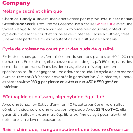
Company
Mélange sucré et chimique
Chemical Candy Auto
est une variété créée par le producteur néerlandais
Greenhouse Seeds
. L'équipe de Greenhouse a croisé
Gorilla Glue
avec une
Sweet Mango Auto, et a ainsi créé un hybride bien équilibré, doté d’un
cycle de croissance court et d’une saveur intense. Facile à cultiver, c’est
une variété parfaite si tu es débutant dans la culture de cannabis.
Cycle de croissance court pour des buds de qualité
En intérieur, ces graines féminisées produisent des plantes de 90 à 120 cm
de hauteur. En extérieur, elles peuvent atteindre jusqu'à 150 cm, dans des
conditions optimales. Dans les deux cas, elles se développent en
spécimens touffus dégageant une odeur marquée. Le cycle de croissanc
dure seulement 8 à 9 semaines après la germination. À la récolte, tu peux
espérer environ
160 g par plante en extérieur
et
450 à 550 g/m² en
intérieur
.
Effet rapide et puissant, high hybride équilibré
Avec une teneur en Sativa d’environ 40 %, cette variété offre un effet
cérébral rapide, suivi d'une relaxation physique. Avec
22 % de THC
, elle
garantit un effet marqué mais équilibré, où l'indica agit pour ralentir et
détendre sans devenir écrasante.
Raisin chimique, mangue sucrée et une touche d'essence