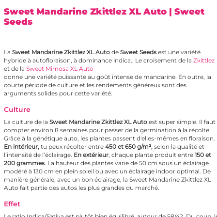
Sweet Mandarine Zkittlez XL Auto
| Sweet
Seeds
La
Sweet Mandarine Zkittlez XL Auto
de
Sweet Seeds
est une variété
hybride à autofloraison, à dominance indica.. Le croisement de la
Zkittlez
et de la
Sweet Mimosa XL Auto
donne une variété puissante au goût intense de mandarine. En outre, la
courte période de culture et les rendements généreux sont des
arguments solides pour cette variété.
Culture
La culture de la
Sweet Mandarine Zkittlez XL Auto
est super simple. Il faut
compter environ 8 semaines pour passer de la germination à la récolte.
Grâce à la génétique auto, les plantes passent d'elles-mêmes en floraison.
En intérieur,
tu peux récolter entre
450 et 650 g/m²,
selon la qualité et
l’intensité de l’éclairage.
En extérieur
, chaque plante produit entre
150 et
200 grammes
. La hauteur des plantes varie de 50 cm sous un éclairage
modéré à 130 cm en plein soleil ou avec un éclairage indoor optimal. De
manière générale, avec un bon éclairage, la Sweet Mandarine Zkittlez XL
Auto fait partie des autos les plus grandes du marché.
Effet
Le ratio Indica/Sativa est plutôt bien équilibré, autour de 58/42. Du coup, l