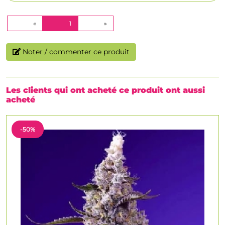
(CURRENT)
«
1
»
Noter / commenter ce produit
Les clients qui ont acheté ce produit ont aussi
acheté
-50%