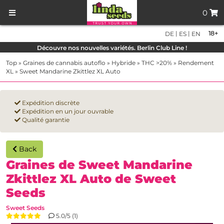
0
|
|
18+
DE
ES
EN
Découvre nos nouvelles variétés. Berlin Club Line !
Top
»
Graines de cannabis autoflo
»
Hybride
»
THC >20%
»
Rendement
XL
»
Sweet Mandarine Zkittlez XL Auto
Expédition discrète
Expédition en un jour ouvrable
Qualité garantie
Back
Graines de Sweet Mandarine
Zkittlez XL Auto de Sweet
Seeds
Sweet Seeds
5.0/5 (1)