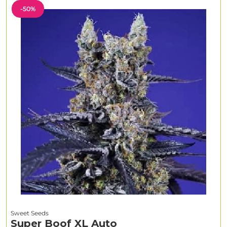
-50%
Sweet Seeds
Super Boof XL Auto