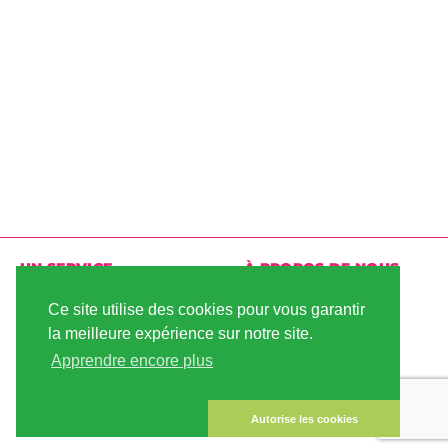
UN SERVICE
À PROPOS DE NOUS
LIVRAISON
CONDITIONS
Ce site utilise des cookies pour vous garantir
D'UTILISATION
la meilleure expérience sur notre site.
PAIEMENT
Apprendre encore plus
PLAN DU SITE
COMPTE CLIENT
MENTIONS LÉGALES
LA SÉCURITÉ DES
Autorise les cookies
DONNÉES
CONTACTEZ NOUS