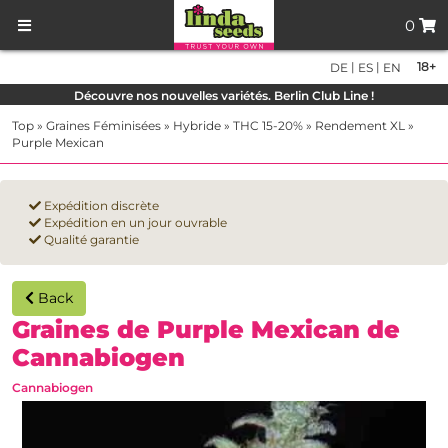
0
|
|
18+
DE
ES
EN
Découvre nos nouvelles variétés. Berlin Club Line !
Top
»
Graines Féminisées
»
Hybride
»
THC 15-20%
»
Rendement XL
»
Purple Mexican
Expédition discrète
Expédition en un jour ouvrable
Qualité garantie
Back
Graines de Purple Mexican de
Cannabiogen
Cannabiogen