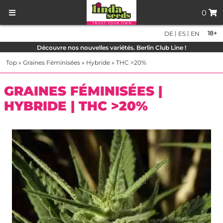
0
|
|
18+
DE
ES
EN
Découvre nos nouvelles variétés. Berlin Club Line !
Top
»
Graines Féminisées
»
Hybride
»
THC >20%
GRAINES FÉMINISÉES |
HYBRIDE | THC >20%