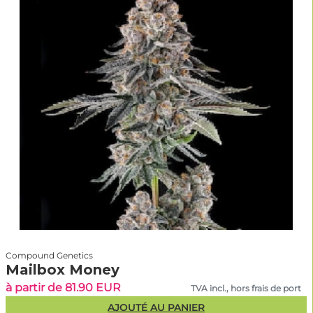
Compound Genetics
Mailbox Money
à partir de 81.90 EUR
TVA incl., hors frais de port
AJOUTÉ AU PANIER