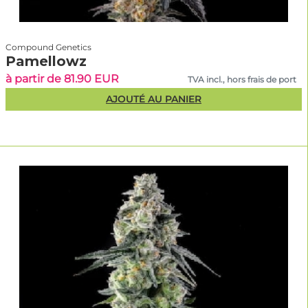
Compound Genetics
Pamellowz
à partir de 81.90 EUR
TVA incl., hors frais de port
AJOUTÉ AU PANIER