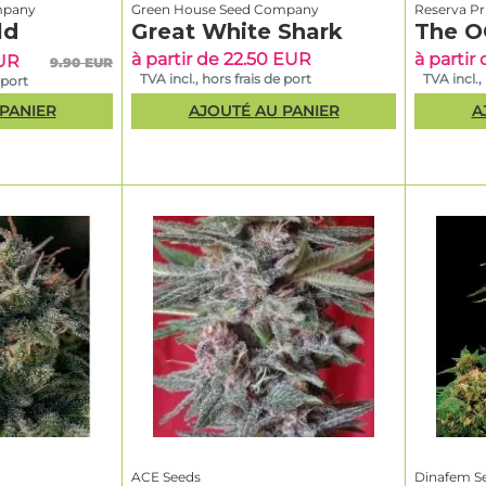
mpany
Green House Seed Company
Reserva Pr
ld
Great White Shark
The O
à partir de 22.50 EUR
à partir
EUR
9.90 EUR
TVA incl., hors frais de port
TVA incl.,
 port
PANIER
AJOUTÉ AU PANIER
A
ACE Seeds
Dinafem S