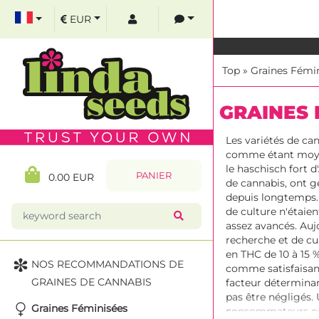
EUR
Top
»
Graines Fémi
GRAINES F
Les variétés de ca
comme étant moyen
le haschisch fort d
PANIER
0.00 EUR
de cannabis, ont 
depuis longtemps. 
de culture n'étaien
assez avancés. Aujo
recherche et de cu
en THC de 10 à 15 %
NOS RECOMMANDATIONS DE
comme satisfaisant
GRAINES DE CANNABIS
facteur déterminant
pas être négligés.
Graines Féminisées
consommateurs occa