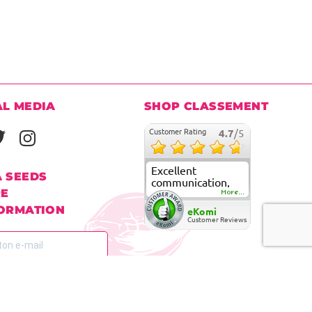
AL MEDIA
SHOP CLASSEMENT
Customer Rating
4.7
/5
Excellent
A SEEDS
communication,
RE
fast delivery and
More...
super good
FORMATION
eKomi
customer care
Customer Reviews
à notre lettre d'information pour
mé.