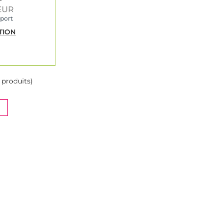
 EUR
 port
TION
produits)
NT)