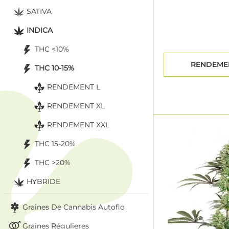
doses de THC.
SATIVA
INDICA
THC <10%
RENDEMEN
THC 10-15%
RENDEMENT L
RENDEMENT XL
RENDEMENT XXL
THC 15-20%
THC >20%
HYBRIDE
Graines De Cannabis Autoflo
Graines Régulieres