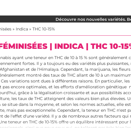
Découvre nos nouvelles variétés. Be
nisées
»
Indica
»
THC 10-15%
ÉMINISÉES | INDICA | THC 10-1
nnabis ayant une teneur en THC de 10 à 15 % sont généralement 
nement fortes. Il y a toujours eu des variétés plus puissante
'Afghanistan et de l'Himalaya. Cependant, la marijuana, les fleurs
généralement montré des taux de THC allant de 10 à un maximum
Ces variations sont dues à différentes raisons. En particulier, l
t pas encore optimales, et les efforts d'amélioration génétique n
urd'hui, grâce à la légalisation croissante et aux possibilités ac
lture, les taux de THC atteignent des valeurs bien plus élevées. 
 se situe dans la moyenne, et selon les normes actuelles, elle es
e, mais pas exceptionnelle. Cependant, la teneur en THC n'est pa
 de l'effet d'une variété. Il y a de nombreux autres facteurs qui
 Une teneur en THC de 10-15% offre un équilibre intéressant pour 
sionnels, ainsi que pour ceux qui ne tolèrent pas très bien les