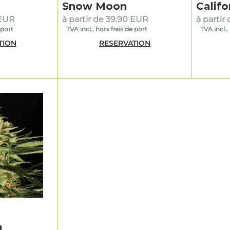
Snow Moon
Califo
 EUR
à partir de 39.90 EUR
à partir
 port
TVA incl., hors frais de port
TVA incl.,
TION
RESERVATION
a