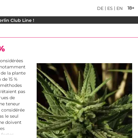
|
|
18+
DE
ES
EN
rlin Club Line !
5%
considérées
s, notamment
 de la plante
 de 15 %
es méthodes
'étaient pas
crues de
Une teneur
t considérée
s le seul
 ne doivent
les
 fortes