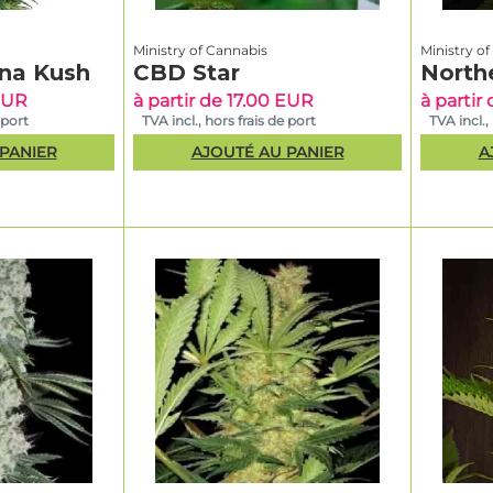
Ministry of Cannabis
Ministry o
na Kush
CBD Star
North
 EUR
à partir de 17.00 EUR
à partir
 port
TVA incl., hors frais de port
TVA incl.,
PANIER
AJOUTÉ AU PANIER
A