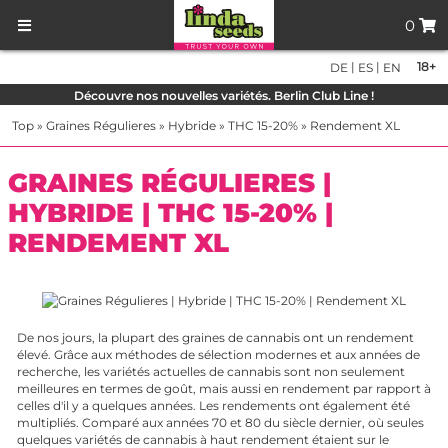
0
|
|
18+
DE
ES
EN
Découvre nos nouvelles variétés. Berlin Club Line !
Top
»
Graines Régulieres
»
Hybride
»
THC 15-20%
»
Rendement XL
GRAINES RÉGULIERES |
HYBRIDE | THC 15-20% |
RENDEMENT XL
De nos jours, la plupart des graines de cannabis ont un rendement
élevé. Grâce aux méthodes de sélection modernes et aux années de
recherche, les variétés actuelles de cannabis sont non seulement
meilleures en termes de goût, mais aussi en rendement par rapport à
celles d'il y a quelques années. Les rendements ont également été
multipliés. Comparé aux années 70 et 80 du siècle dernier, où seules
quelques variétés de cannabis à haut rendement étaient sur le