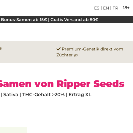
|
|
18+
ES
EN
FR
 Bonus-Samen ab 15€ | Gratis Versand ab 50€

Premium-Genetik direkt vom
Züchter 🌿
 Samen von Ripper Seeds
 Sativa | THC-Gehalt >20% | Ertrag XL