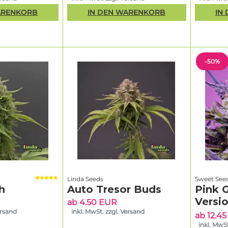
ARENKORB
IN DEN WARENKORB
IN
-50%
Linda Seeds
Sweet See
h
Auto Tresor Buds
Pink 
Versi
ab 4.50 EUR
ersand
inkl. MwSt. zzgl. Versand
ab 12.4
inkl. MwSt