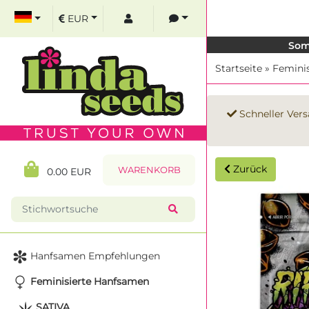
EUR
Som
Startseite
»
Femini
Schneller Vers
Zurück
WARENKORB
0.00 EUR
Hanfsamen Empfehlungen
Feminisierte Hanfsamen
SATIVA