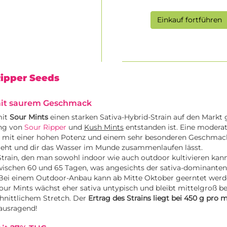
Einkauf fortführen
Ripper Seeds
mit saurem Geschmack
mit
Sour Mints
einen starken Sativa-Hybrid-Strain auf den Markt 
ung von
Sour Ripper
und
Kush Mints
entstanden ist. Eine moderat
 mit einer hohen Potenz und einem sehr besonderen Geschmack,
ht und dir das Wasser im Munde zusammenlaufen lässt.
 Strain, den man sowohl indoor wie auch outdoor kultivieren kann
wischen 60 und 65 Tagen, was angesichts der sativa-dominanten
t. Bei einem Outdoor-Anbau kann ab Mitte Oktober geerntet wer
our Mints wächst eher sativa untypisch und bleibt mittelgroß be
hnittlichem Stretch. Der
Ertrag des Strains liegt bei 450 g pro 
rausragend!