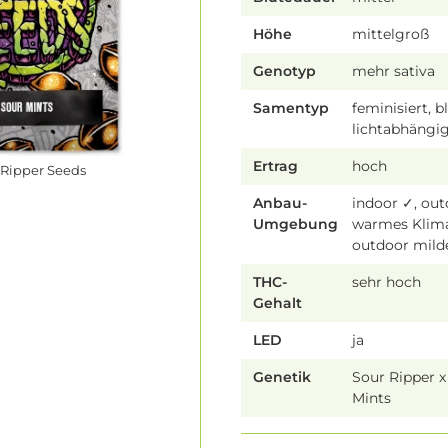
Höhe
mittelgroß
Genotyp
mehr sativa
Samentyp
feminisiert, b
lichtabhängi
Ertrag
hoch
 Ripper Seeds
Anbau-
indoor ✓, ou
Umgebung
warmes Klim
outdoor mild
THC-
sehr hoch
Gehalt
LED
ja
Genetik
Sour Ripper 
Mints