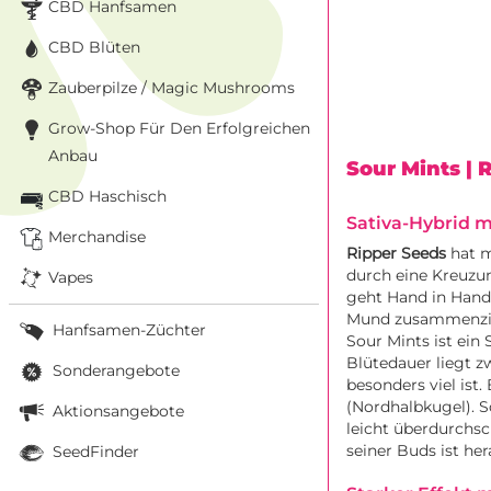
CBD Hanfsamen
CBD Blüten
Zauberpilze / Magic Mushrooms
Grow-Shop Für Den Erfolgreichen
Anbau
Sour Mints
| 
CBD Haschisch
Sativa-Hybrid 
Merchandise
Ripper Seeds
hat 
durch eine Kreuz
Vapes
geht Hand in Hand
Mund zusammenzie
Hanfsamen-Züchter
Sour Mints ist ein
Blütedauer liegt z
Sonderangebote
besonders viel is
(Nordhalbkugel). S
Aktionsangebote
leicht überdurchsc
seiner Buds ist he
SeedFinder