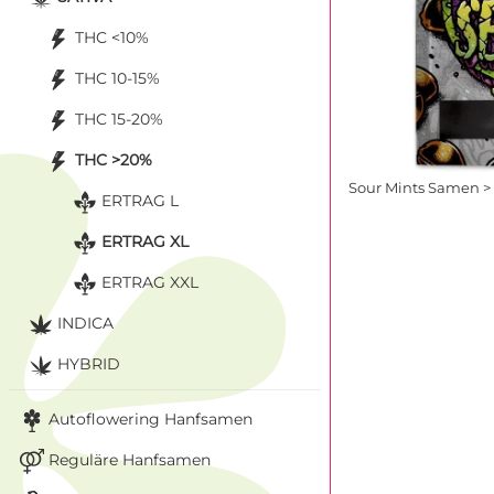
THC <10%
THC 10-15%
THC 15-20%
THC >20%
Sour Mints Samen >
ERTRAG L
ERTRAG XL
ERTRAG XXL
INDICA
HYBRID
Autoflowering Hanfsamen
Reguläre Hanfsamen