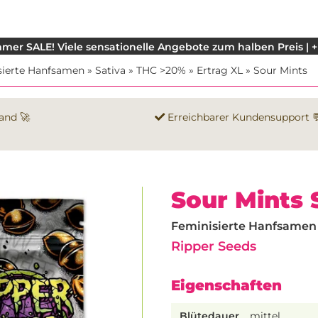
mer SALE! Viele sensationelle Angebote zum halben Preis | +
sierte Hanfsamen
»
Sativa
»
THC >20%
»
Ertrag XL
»
Sour Mints
and 🚀
Erreichbarer Kundensupport 
Sour Mints
Feminisierte Hanfsamen |
Ripper Seeds
Eigenschaften
Blütedauer
mittel