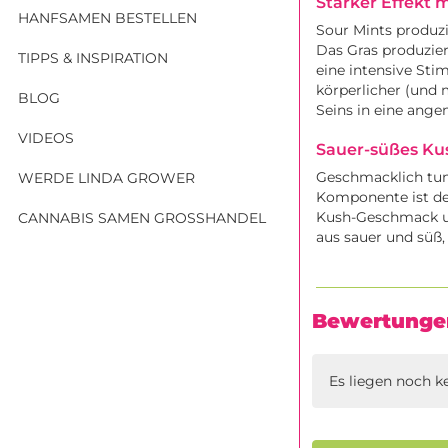
Starker Effekt 
HANFSAMEN BESTELLEN
Sour Mints produzi
Das Gras produzier
TIPPS & INSPIRATION
eine intensive Sti
körperlicher (und 
BLOG
Seins in eine ange
VIDEOS
Sauer-süßes Ku
Geschmacklich tun 
WERDE LINDA GROWER
Komponente ist der
Kush-Geschmack un
CANNABIS SAMEN GROSSHANDEL
aus sauer und süß
Bewertunge
Es liegen noch k