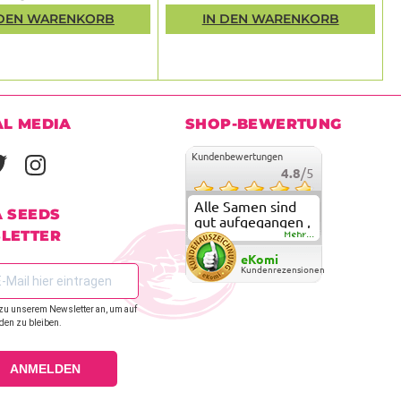
 DEN WARENKORB
IN DEN WARENKORB
AL MEDIA
SHOP-BEWERTUNG
Kundenbewertungen
4.8
/5
Alle Samen sind
A SEEDS
gut aufgegangen ,
LETTER
meine ersten
Mehr...
grow versuche
eKomi
sind alle geglückt.
Kundenrezensionen
Die Sorten und
Anbieter Vielfalt
zu unserem Newsletter an, um auf
überzeugen sehr .
den zu bleiben.
Werde wohl
immer hier
bestellen !
ANMELDEN