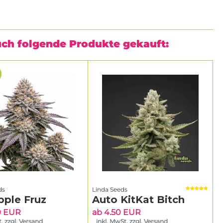
uch folgende Produkte gekauft:
ds
Linda Seeds
pple Fruz
Auto KitKat Bitch
0 EUR
ab 4.50 EUR
. zzgl. Versand
inkl. MwSt. zzgl. Versand