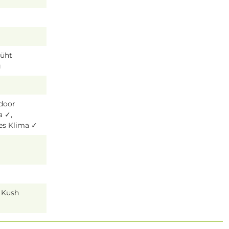
lüht
g
tdoor
a ✓,
es Klima ✓
x Kush