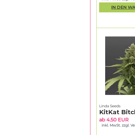
IN DEN W
Linda Seeds
KitKat Bitc
ab 4.50 EUR
inkl. MwSt. zzgl. V