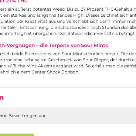
mit 27% THC
ert ein äußerst potentes Weed. Bis zu 27 Prozent THC-Gehalt si
t ein starkes und langanhaltendes High. Dieses zeichnet sich a
mulation der Kreativität aus und verschiebt sich dann immer meh
mentaler) Entspannung, die schlussendlich nach Stunden des ab
nehme Trägheit übergehen. Das Sativa-Indica-Verhältnis beträgt 
sh-Vergnügen – die Terpene von Sour Mints
sich beide Elternstrains von Sour Mints deutlich hervor. Die d
 trockene, sehr saure Geschmack von Sour Ripper, der durch ei
d süßliche Minz-Akzente ergänzt wird. So erhält man die perfe
, ähnlich einem Center Shock Bonbon.
n
eine Bewertungen vor.