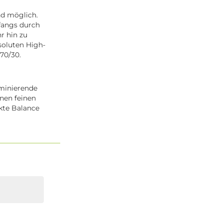
nd möglich.
nfangs durch
r hin zu
soluten High-
70/30.
ominierende
nen feinen
kte Balance