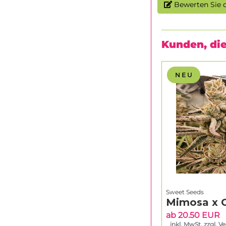
Bewerten Sie d
Kunden, die
N E U
Sweet Seeds
Mimosa x 
ab 20.50 EUR
inkl. MwSt. zzgl. V