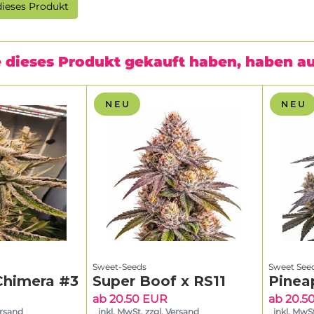
ieses Produkt
 dieses Produkt gekauft haben, haben a
N E U
N E U
Sweet-Seeds
Sweet See
Chimera #3
Super Boof x RS11
Pinea
ab 20.50 EUR
ab 20.5
ersand
inkl. MwSt. zzgl. Versand
inkl. MwSt