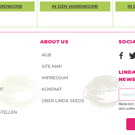
ARENKORB
IN DEN WARENKORB
IN
ABOUT US
SOCI
AGB
SITE MAP
LIND
IMPRESSUM
NEWS
IT
KONTAKT
ÜBER LINDA SEEDS
Melde dich 
dem Laufen
TELLEN