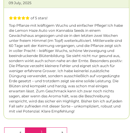
09 July, 2025
of 5 stars!
Top Pflanze mit kräftigem Wuchs und einfacher Pflege! Ich habe
die Lemon Haze Auto von Kannabia Seeds in einem
Gewächshaus angezogen und sie in den letzten zwei Wochen
unter freiem Himmel (im Topf) weiterkultiviert. Mittlerweile sind
60 Tage seit der Keimung vergangen, und die Pflanze zeigt sich
in voller Pracht – kräftiger Wuchs, schöne Verzweigung und
beeindruckende Blütenbildung. Sie sieht nicht nur gesund aus,
sondern wirkt auch schon nahe an der Ernte. Besonders positiv:
Die Pflanze verzeiht kleinere Fehler und eignet sich auch für
weniger erfahrene Grower. Ich habe keinerlei zusätzliche
Düngung verwendet, sondern ausschließlich auf vorgedüngte
Erde gesetzt – und trotzdem zeigt sie eine solide Leistung. Die
Blüten sind kompakt und harzig, was schon mal einiges
erwarten lässt. Zum Geschmack kann ich zwar noch nichts
sagen, aber wenn das Aroma hält, was die Beschreibung
verspricht, wird das sicher ein Highlight. Bisher bin ich auf jeden
Fall sehr zufrieden mit dieser Sorte – unkompliziert, robust und
mit viel Potenzial. Klare Empfehlung!
(CURRENT)
«
1
»