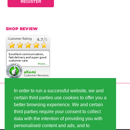
REGISTER
SHOP REVIEW
Customer Rating
4.7
/5
Excellent communication,
fast delivery and super good
customer care
More...
eKomi
Customer Reviews
In order to run a successful website, we and
SECURE PAYMENT
certain third parties use cookies to offer you a
better browsing experience. We and certain
third parties require your consent to collect
FAST SHIPPING
data with the intention of providing you with
personalised content and ads, and to