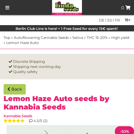
0
|
|
18+
DE
ES
FR
Berlin Club Line is here! + 1 Free Seed for every 15€ spent!
Top
»
Autoflowering Cannabis Seeds
»
Sativa
»
THC 15-20%
»
High yield
»
Lemon Haze Auto
Discrete Shipping
Shipping next working day
Quality safety
Back
Lemon Haze Auto seeds by
Kannabia Seeds
Kannabia Seeds
4.5/5 (2)
-50%