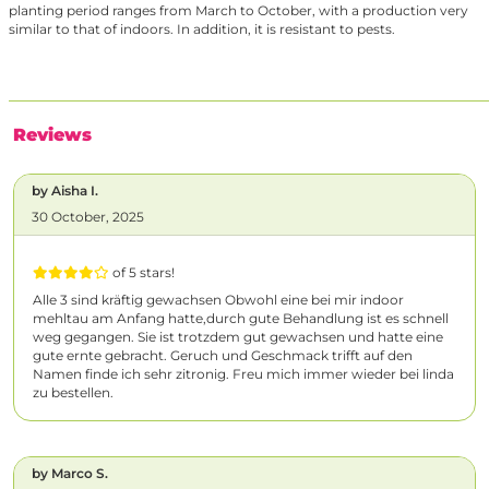
planting period ranges from March to October, with a production very
similar to that of indoors. In addition, it is resistant to pests.
Reviews
by Aisha I.
30 October, 2025
of 5 stars!
Alle 3 sind kräftig gewachsen Obwohl eine bei mir indoor
mehltau am Anfang hatte,durch gute Behandlung ist es schnell
weg gegangen. Sie ist trotzdem gut gewachsen und hatte eine
gute ernte gebracht. Geruch und Geschmack trifft auf den
Namen finde ich sehr zitronig. Freu mich immer wieder bei linda
zu bestellen.
by Marco S.