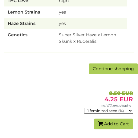
THC Level
high
Lemon Strains
yes
Haze Strains
yes
Genetics
Super Silver Haze x Lemon
Skunk x Ruderalis
Continue shopping
8.50 EUR
4.25 EUR
incl. VAT, excl. shipping
Add to Cart