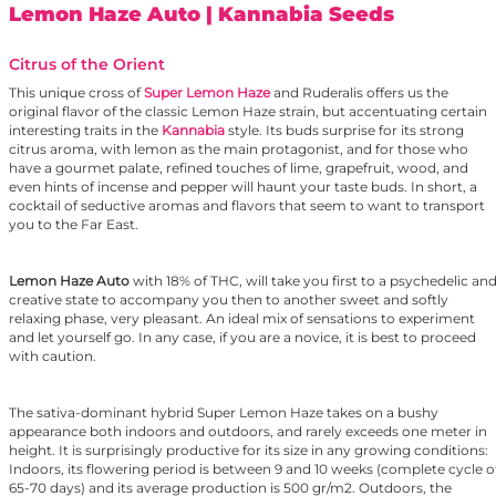
Lemon Haze Auto
| Kannabia Seeds
Citrus of the Orient
This unique cross of
Super Lemon Haze
and Ruderalis offers us the
original flavor of the classic Lemon Haze strain, but accentuating certain
interesting traits in the
Kannabia
style. Its buds surprise for its strong
citrus aroma, with lemon as the main protagonist, and for those who
have a gourmet palate, refined touches of lime, grapefruit, wood, and
even hints of incense and pepper will haunt your taste buds. In short, a
cocktail of seductive aromas and flavors that seem to want to transport
you to the Far East.
Lemon Haze Auto
with 18% of THC, will take you first to a psychedelic an
creative state to accompany you then to another sweet and softly
relaxing phase, very pleasant. An ideal mix of sensations to experiment
and let yourself go. In any case, if you are a novice, it is best to proceed
with caution.
The sativa-dominant hybrid Super Lemon Haze takes on a bushy
appearance both indoors and outdoors, and rarely exceeds one meter in
height. It is surprisingly productive for its size in any growing conditions:
Indoors, its flowering period is between 9 and 10 weeks (complete cycle o
65-70 days) and its average production is 500 gr/m2. Outdoors, the