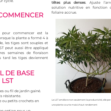
ur cycle.
têtes plus denses
. Ajuste l’ar
solution nutritive en fonction
foliaire accrue.
COMMENCER
 pour commencer est la
lorsque la plante a formé 4 à
e, les tiges sont souples et
 LST peut aussi être appliqué
res semaines de floraison
us tard les tiges deviennent
L DE BASE
 LST
s ou fil de jardin gainé.
is résistante.
Le LST améliore non seulement la productivité, elle per
e ou petits crochets en
une plante courte mais à haut rendement
en option pour un