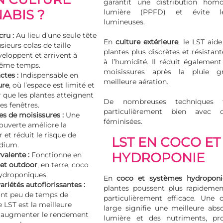
garantit une distribution hom
ABIS ?
lumière (PPFD) et évite le
lumineuses.
ru :
Au lieu d’une seule tête
En
culture extérieure
, le LST aid
ieurs colas de taille
plantes plus discrètes et résistan
veloppent et arrivent à
à l’humidité. Il réduit également
même temps.
moisissures après la pluie 
tes :
Indispensable en
meilleure aération.
ure
, où l’espace est limité et
er que les plantes atteignent
De nombreuses techniques f
es fenêtres.
particulièrement bien avec
es de moisissures :
Une
féminisées
.
 ouverte améliore la
r et réduit le risque de
LST EN COCO ET
ïdium.
HYDROPONIE
valente :
Fonctionne en
 et outdoor
, en terre, coco
ydroponiques.
En
coco et
systèmes hydroponi
variétés autoflorissantes :
plantes poussent plus rapidemen
nt peu de temps de
particulièrement efficace. Une 
e LST est la meilleure
large signifie une meilleure abs
 augmenter le rendement
lumière et des nutriments, p