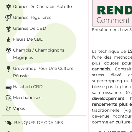
Graines De Cannabis Autoflo
Graines Régulieres
Graines De CBD
Entraînement Low-Str
Fleurs De CBD
Champis / Champignons
La technique de
LS
l’une des méthodes
Magiques
plus douces po
Grow-Shop Pour Une Culture
cannabis
. Contra
stress élevé 
Réussie
supercropping ou l
Haschich CBD
blesse pas la plan
sa croissance. Ré
Merchandises
développement 
rendements plus é
Vapes
traditionnelle (vi
devenue incontou
comme en
culture 
BANQUES DE GRAINES