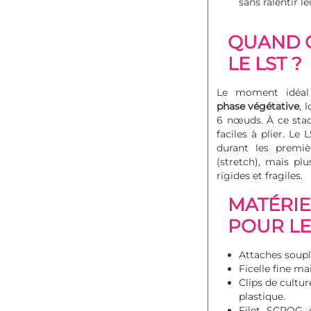
sans ralentir le
QUAND 
LE LST ?
Le moment idéal
phase végétative
, 
6 nœuds. À ce stad
faciles à plier. Le
durant les premiè
(stretch), mais pl
rigides et fragiles.
MATÉRIE
POUR LE
Attaches souple
Ficelle fine ma
Clips de cultur
plastique.
Filet
SCROG