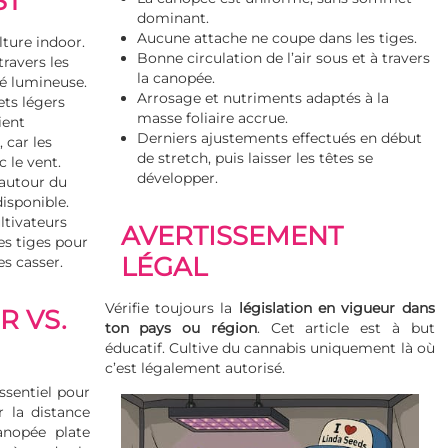
ST
dominant.
Aucune attache ne coupe dans les tiges.
lture indoor.
Bonne circulation de l’air sous et à travers
ravers les
la canopée.
té lumineuse.
Arrosage et nutriments adaptés à la
ets légers
masse foliaire accrue.
ient
Derniers ajustements effectués en début
 car les
de stretch, puis laisser les têtes se
 le vent.
développer.
 autour du
isponible.
ltivateurs
AVERTISSEMENT
es tiges pour
LÉGAL
es casser.
Vérifie toujours la
législation en vigueur dans
R VS.
ton pays ou région
. Cet article est à but
éducatif. Cultive du cannabis uniquement là où
c’est légalement autorisé.
essentiel pour
r la distance
anopée plate