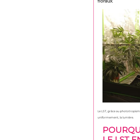
floraux
.
Le LST, grâce au phototropisme,
uniformement, la lumière.
POURQUO
LE LST 