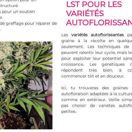
LST POUR LES
tructuré.
s pour un soutien
VARIÉTÉS
e.
AUTOFLORISSA
de greffage pour réparer de
.
Les
variétés autoflorissantes
pas
graine à la récolte en quelqu
seulement. Les techniques de 
peuvent ralentir leur cycle, mais le
pour exploiter leur potentiel sans
croissance. Les génétiques
répondent très bien, à co
commencer tôt et en douceur.
Ici, tu trouveras des graines
autofloraison
adaptées à la culture
comme en extérieur. Veille sim
pas choisir de variétés autofl
petites.