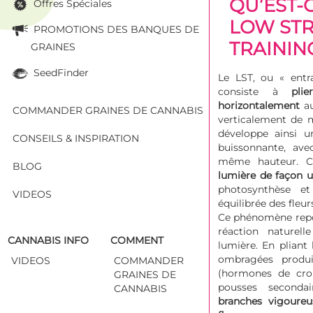
QU’EST-
Offres Spéciales
LOW STR
PROMOTIONS DES BANQUES DE
TRAINING
GRAINES
SeedFinder
Le LST, ou « entra
consiste à
pli
horizontalement
au
COMMANDER GRAINES DE CANNABIS
verticalement de m
développe ainsi u
CONSEILS & INSPIRATION
buissonnante, av
même hauteur. 
BLOG
lumière de façon 
photosynthèse et
VIDEOS
équilibrée des fleur
Ce phénomène repo
réaction naturel
CANNABIS INFO
COMMENT
lumière. En pliant 
ombragées produi
VIDEOS
COMMANDER
(hormones de croi
GRAINES DE
pousses seconda
CANNABIS
branches vigoureu