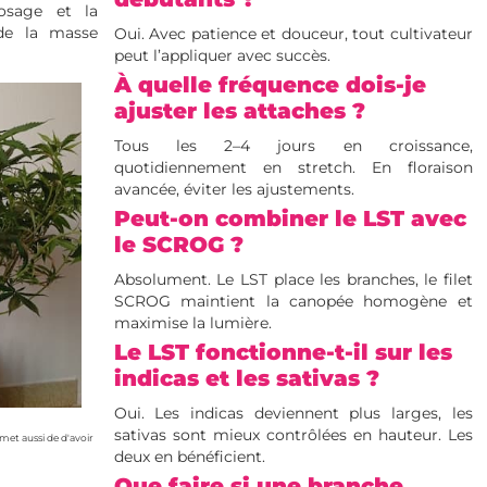
rosage et la
 de la masse
Oui. Avec patience et douceur, tout cultivateur
peut l’appliquer avec succès.
À quelle fréquence dois-je
ajuster les attaches ?
Tous les 2–4 jours en croissance,
quotidiennement en stretch. En floraison
avancée, éviter les ajustements.
Peut-on combiner le LST avec
le SCROG ?
Absolument. Le LST place les branches, le filet
SCROG maintient la canopée homogène et
maximise la lumière.
Le LST fonctionne-t-il sur les
indicas et les sativas ?
Oui. Les indicas deviennent plus larges, les
sativas sont mieux contrôlées en hauteur. Les
met aussi de d'avoir
deux en bénéficient.
Que faire si une branche