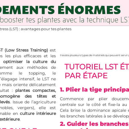
ess (LST) : avantages pour tes plantes
T (Low Stress Training)
est
 les plus efficaces et les
Il existe plusieurs types de matériels qui peuvent serv
ur
optimiser la culture du
TUTORIEL LST É
irement aux méthodes de
comme le topping, le
PAR ÉTAPE
’élagage intensif, le LST ne
te mais oriente délicatement
1. Plier la tige princip
sultat :
plantes compactes,
homogène des têtes et
Commence par plier douceme
levés
. Issue de l’agriculture
centrale sur le côté et fixe-la au
gnobles, vergers), elle est
Cela brise la dominance apicale
rnable en
culture intérieure
les branches latérales à se dévelop
extérieure
.
2. Guider les branches