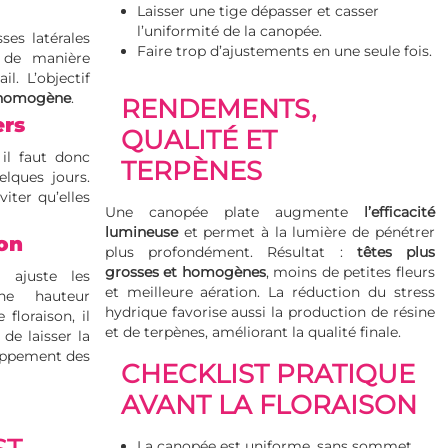
Laisser une tige dépasser et casser
l’uniformité de la canopée.
ses latérales
Faire trop d’ajustements en une seule fois.
t de manière
il. L’objectif
t homogène
.
RENDEMENTS,
ers
QUALITÉ ET
il faut donc
TERPÈNES
elques jours.
iter qu’elles
Une canopée plate augmente
l’efficacité
lumineuse
et permet à la lumière de pénétrer
son
plus profondément. Résultat :
têtes plus
grosses et homogènes
, moins de petites fleurs
 ajuste les
et meilleure aération. La réduction du stress
ne hauteur
hydrique favorise aussi la production de résine
floraison, il
et de terpènes, améliorant la qualité finale.
 de laisser la
loppement des
CHECKLIST PRATIQUE
AVANT LA FLORAISON
La canopée est uniforme, sans sommet