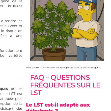
ogène de la
s brûlures
e à rendre les
tes au vent et
 le risque de
grâce à une
onctionnent
 des
variétés
Le LST permet aussi d'avoir des têtes plus grosses et plus homogènes.
FAQ – QUESTIONS
FRÉQUENTES SUR LE
ques
, où les
LST
t, le LST est
canopée plus
orption de la
Le LST est-il adapté aux
roduisant
des
débutants ?