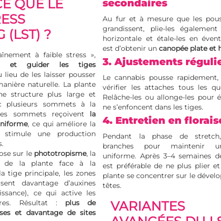
CE QUE LE
secondaires
ESS
Au fur et à mesure que les pous
grandissent, plie-les égalemen
 (LST) ?
horizontale et étale-les en éventa
est d’obtenir un
canopée plate e
înement à faible stress »,
3. Ajustements réguli
er et guider les tiges
 lieu de les laisser pousser
Le cannabis pousse rapidement, 
anière naturelle. La plante
vérifier les attaches tous les qu
ne structure plus large et
Relâche-les ou allonge-les pour év
ec plusieurs sommets à la
ne s’enfoncent dans les tiges.
Ces sommets reçoivent
la
4. Entretien en florai
uniforme
, ce qui améliore la
 stimule une production
Pendant la phase de stretch,
s.
branches pour maintenir u
se sur le
phototropisme
, la
uniforme. Après 3–4 semaines de 
le de la plante face à la
est préférable de ne plus plier et
la tige principale, les zones
plante se concentrer sur le déve
sent davantage d’auxines
têtes.
ssance), ce qui active les
ires. Résultat :
plus de
VARIANTES
ses et davantage de sites