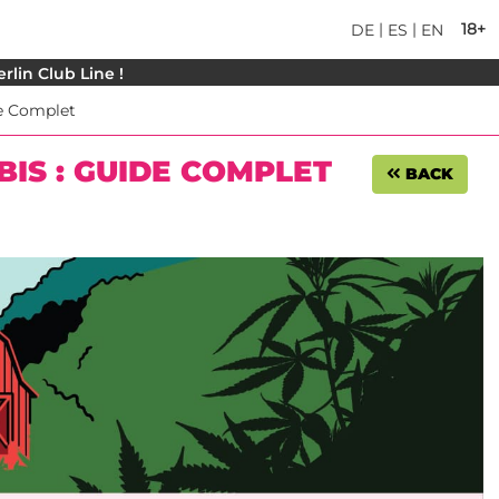
|
|
18+
DE
ES
EN
rlin Club Line !
de Complet
BIS : GUIDE COMPLET
BACK