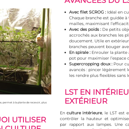
AVANCÉES DU L
Avec filet SCROG :
Idéal en cu
Chaque branche est guidée à t
mailles, maximisant l’efficaci
Avec des poids :
De petits obj
accrochés aux branches les pl
doucement. Utile en extérieur,
branches peuvent bouger avec
En spirale :
Enrouler la plante
pot pour maximiser l’espace d
Supercropping doux :
Pour cu
avancés : pincer légèrement l
les rendre plus flexibles sans l
LST EN INTÉRIEU
EXTÉRIEUR
 permet à la plante de recevoir, plus
En
culture intérieure
, le LST est 
I UTILISER
contrôler la hauteur et optimise
par rapport aux lampes. Une c
EN CULTURE