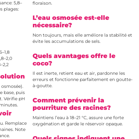
sance: 5,8–
floraison.
es plages:
L’eau osmosée est-elle
nécessaire?
Non toujours, mais elle améliore la stabilité et
évite les accumulations de sels.
6
6–1,8
Quels avantages offre le
,8–2,0
coco?
8–2,2
Il est inerte, retient eau et air, pardonne les
solution
erreurs et fonctionne parfaitement en goutte-
à-goutte.
t osmosée).
e base
, puis
. Vérifie pH
Comment prévenir la
minutes.
pourriture des racines?
voir
Maintiens l’eau à 18–21 °C, assure une forte
au. Remplace
oxygénation et garde le réservoir opaque.
emaines. Note
ance.
Quels signes indiquent une