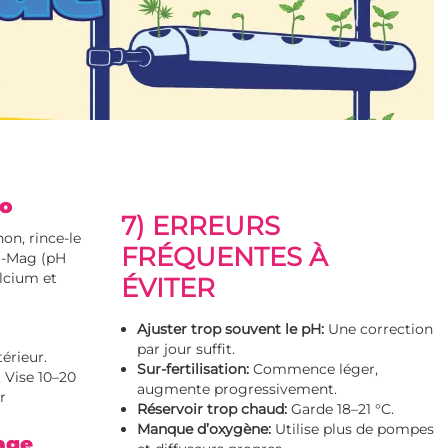
co
7) ERREURS
on, rince-le
FRÉQUENTES À
al-Mag (pH
alcium et
ÉVITER
Ajuster trop souvent le pH:
Une correction
par jour suffit.
térieur.
Sur-fertilisation:
Commence léger,
. Vise 10–20
augmente progressivement.
r
Réservoir trop chaud:
Garde 18–21 °C.
Manque d’oxygène:
Utilise plus de pompes
age