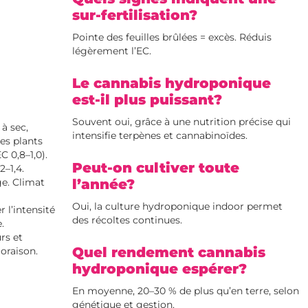
sur-fertilisation?
Pointe des feuilles brûlées = excès. Réduis
légèrement l’EC.
Le cannabis hydroponique
est-il plus puissant?
Souvent oui, grâce à une nutrition précise qui
à sec,
intensifie terpènes et cannabinoïdes.
nes plants
C 0,8–1,0).
Peut-on cultiver toute
–1,4.
e. Climat
l’année?
Oui, la culture hydroponique indoor permet
 l’intensité
des récoltes continues.
.
urs et
Quel rendement cannabis
loraison.
hydroponique espérer?
En moyenne, 20–30 % de plus qu’en terre, selon
génétique et gestion.