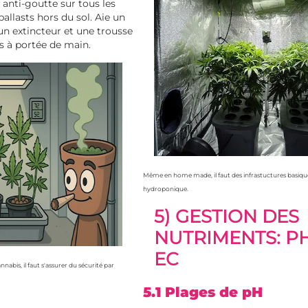
 anti-goutte sur tous les
 ballasts hors du sol. Aie un
 un extincteur et une trousse
s à portée de main.
Même en home made, il faut des infrastuctures basique
hydroponique.
5) GESTION DES
NUTRIMENTS: PH
EC
abis, il faut s'assurer du sécurité par
5.1 Plages de pH