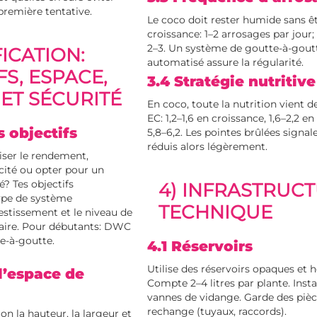
 première tentative.
Le coco doit rester humide sans êt
croissance: 1–2 arrosages par jour; 
2–3. Un système de goutte-à-gout
FICATION:
automatisé assure la régularité.
FS, ESPACE,
3.4 Stratégie nutritive
ET SÉCURITÉ
En coco, toute la nutrition vient de
EC: 1,2–1,6 en croissance, 1,6–2,2 en
es objectifs
5,8–6,2. Les pointes brûlées signal
réduis alors légèrement.
ser le rendement,
icité ou opter pour un
? Tes objectifs
4) INFRASTRUC
ype de système
TECHNIQUE
estissement et le niveau de
saire. Pour débutants: DWC
e-à-goutte.
4.1 Réservoirs
Utilise des réservoirs opaques et 
 l’espace de
Compte 2–4 litres par plante. Insta
vannes de vidange. Garde des piè
rechange (tuyaux, raccords).
on la hauteur, la largeur et