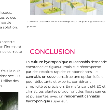
issous.
tes et des
ompe de
La clé d'une culture hydroponique se repose sur des plannings de cultures
a solution.
optimisés
 spectre
e l’intensité
CONCLUSION
ance correcte
La
culture hydroponique du cannabis
demande
constance et rigueur, mais elle récompense
frais la nuit.
par des récoltes rapides et abondantes. Le
oissance, 50–
cannabis en coco
constitue une option idéale
 Utilise des
pour débutants et experts, combinant
n.
simplicité et précision. En maîtrisant pH, EC et
climat, tes plantes produiront des fleurs saines
et puissantes, avec un
rendement cannabis
hydroponique
supérieur.