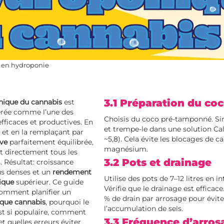
s en hydroponie
3.1 Préparation du co
nique du cannabis
est
érée comme l’une des
Choisis du coco pré-tamponné. Sin
fficaces et productives. En
et trempe-le dans une solution C
 et en la remplaçant par
~5,8). Cela évite les blocages de c
ive
parfaitement équilibrée,
magnésium.
nt directement tous les
3.2 Pots et drainage
. Résultat: croissance
lus denses et un
rendement
Utilise des pots de 7–12 litres en in
ique
supérieur. Ce guide
Vérifie que le drainage est efficace
omment planifier un
% de drain par arrosage pour évite
que cannabis
, pourquoi le
l’accumulation de sels.
t si populaire, comment
3.3 Fréquence d’arros
 et quelles erreurs éviter