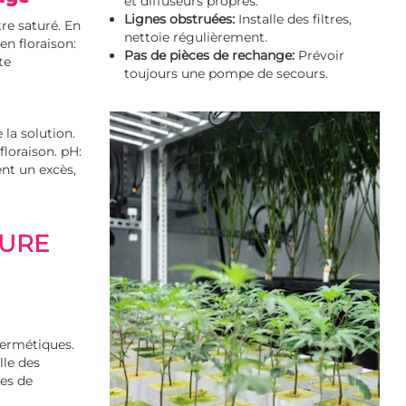
et diffuseurs propres.
Lignes obstruées:
Installe des filtres,
re saturé. En
nettoie régulièrement.
en floraison:
Pas de pièces de rechange:
Prévoir
te
toujours une pompe de secours.
 la solution.
 floraison. pH:
ent un excès,
TURE
hermétiques.
lle des
ces de