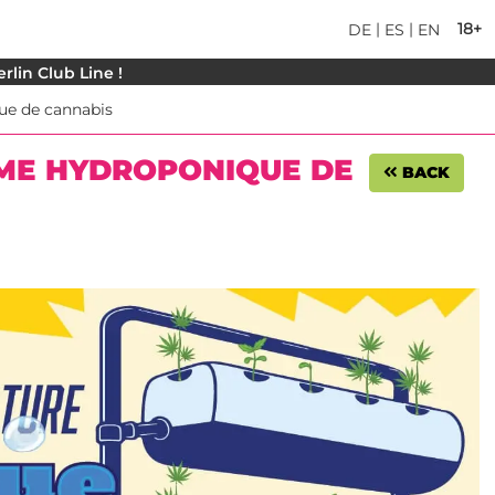
|
|
18+
DE
ES
EN
rlin Club Line !
ue de cannabis
ÈME HYDROPONIQUE DE
BACK