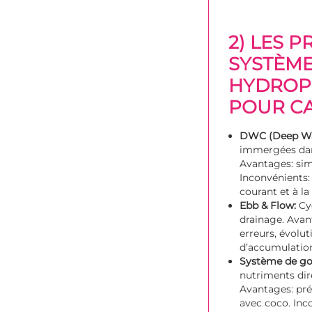
2) LES P
SYSTÈM
HYDROP
POUR C
DWC (Deep Wat
immergées dan
Avantages: sim
Inconvénients:
courant et à la
Ebb & Flow:
Cyc
drainage. Avant
erreurs, évolut
d’accumulation
Système de go
nutriments dir
Avantages: pré
avec coco. Inc