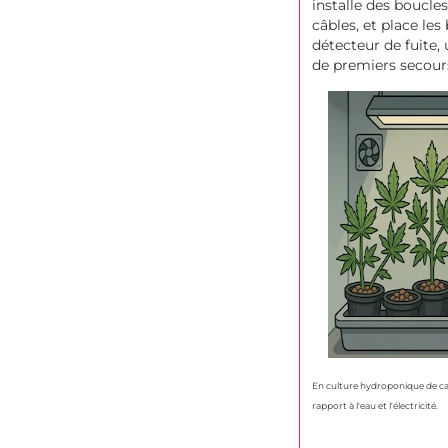
installe des boucles
câbles, et place les
détecteur de fuite,
de premiers secour
En culture hydroponique de cann
rapport à l'eau et l'électricité.