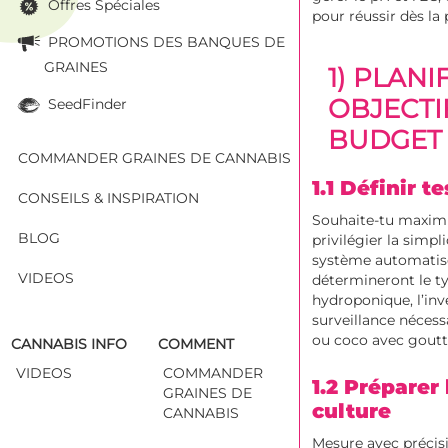
Offres Spéciales
pour réussir dès la
PROMOTIONS DES BANQUES DE
GRAINES
1) PLANI
OBJECTI
SeedFinder
BUDGET 
COMMANDER GRAINES DE CANNABIS
1.1 Définir t
CONSEILS & INSPIRATION
Souhaite-tu maximi
BLOG
privilégier la simpl
système automatisé
VIDEOS
détermineront le t
hydroponique, l’inv
surveillance néces
ou coco avec goutt
CANNABIS INFO
COMMENT
VIDEOS
COMMANDER
1.2 Préparer
GRAINES DE
culture
CANNABIS
Mesure avec précisi