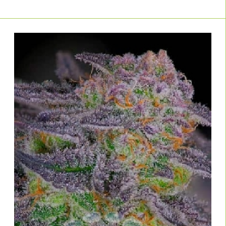
feminisierte Cannabissamen online kaufen
, Preise, Erträge und
Blütezeiten vergleichen und gezielt nach Indoor-, Outdoor- oder
Gewächshaus-Sorten filtern.
Profitiere von fairen Preisen, schneller Lieferung und kompetenter
Beratung – sowohl für Anfänger als auch für professionelle Grower. Jetzt
im
stöbern und die passende Sorte
Hanfsamen-Shop von Linda Seeds
finden! Für Grower, die besonders pflegeleichte & widerstandsfähige
Pflanzen suchen, gibt es hier die
.
TOP 10 robuste feminisierte Sorten
Häufige Fragen zu feminisierten
Hanfsamen
Warum sind feminisierte Hanfsamen so beliebt?
Feminisierte Hanfsamen liefern fast ausschließlich weibliche Pflanzen und
damit planbare, effiziente Durchgänge – ohne Selektionsverluste durch
männliche Pflanzen. Gerade bei begrenztem Platz holst du so das
Maximum an Blütenmasse aus jedem Seed heraus.
Sind feminisierte Seeds für Einsteiger geeignet?