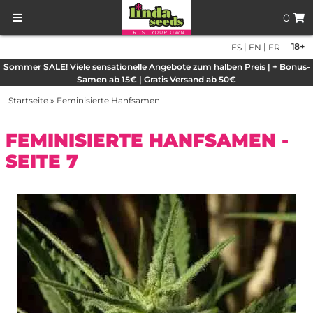
0
|
|
18+
ES
EN
FR
Sommer SALE! Viele sensationelle Angebote zum halben Preis | + Bonus-
Samen ab 15€ | Gratis Versand ab 50€
Startseite
»
Feminisierte Hanfsamen
FEMINISIERTE HANFSAMEN -
SEITE 7