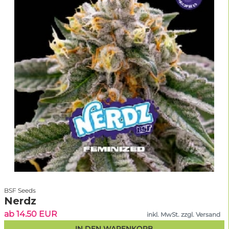
BSF Seeds
Nerdz
ab 14.50 EUR
inkl. MwSt. zzgl. Versand
IN DEN WARENKORB