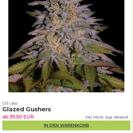
Fazit – Beste feminisierte Samen
für maximale Erträge
Feminisierte Cannabissamen
stehen für Qualität, Stabilität und
maximale Erträge. Sie sind die perfekte Wahl für alle, die verlässlich
ernten möchten – egal ob Indoor, Outdoor oder im Gewächshaus und
unabhängig davon, ob du in Deutschland, Österreich oder der Schweiz
growst.
Jetzt feminisierte Hanfsamen kaufen
und von Premium-Genetik,
schnellem Versand und jahrelanger Expertise profitieren – exklusiv bei
Linda Seeds
.
G13 Labs
Glazed Gushers
ab 39.50 EUR
inkl. MwSt. zzgl. Versand
ANTONS QUALITÄTS-CHECK
IN DEN WARENKORB
Was macht eine "gute"