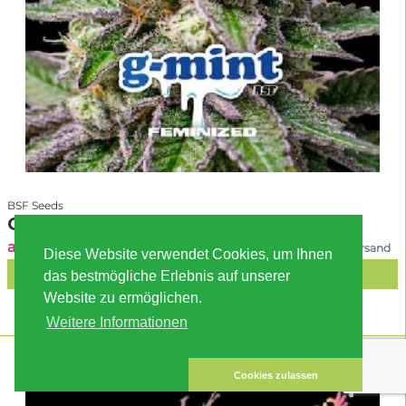
BSF Seeds
G-Mint
ab 14.50 EUR
inkl. MwSt. zzgl. Versand
Diese Website verwendet Cookies, um Ihnen
IN DEN WARENKORB
das bestmögliche Erlebnis auf unserer
Website zu ermöglichen.
Weitere Informationen
Cookies zulassen