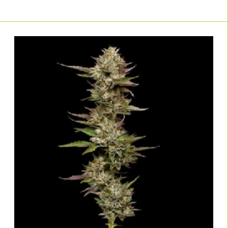
Feminisierung aus?
"Viele glauben, alle feminisierte Samen seien gleich. Doch der
Teufel steckt im Detail: Eine schlecht gemachte Feminisierung
entsteht oft durch die nachlässige Auswahl von "umgekehrten"
weiblichen Pflanzen (auch umgekehrtes Männchen genannt).
Wird vorher nicht die Stressresistenz dieser Pflanzen geprüft,
bekommt man als Ergebnis Samen, die bei den kleinsten
Stressfaktoren zwittern.
Bei unserer
und den Top-Breedern
Linda Seeds Eigenmarke
in unserem Shop achten wir darauf, dass nur
stabile
Elternlinien mit geringer hermaphroditer
Neigung
verwendet werden. Eine moderne Feminisierung mit
Silberthiosulfat (STS) ist heute so sicher, dass die Zwitterrate bei
korrekter Anwendung gegen Null geht.
Mein Rat:
Wenn du maximale Potenz suchst, greife zu unseren
US-Genetiken wie
oder
Gorilla Glue #4
Lemon Cherry
. Wenn du aber
, empfehle
Gelato
draußen im Garten growst
ich dir Sorten, die auf Schimmelresistenz selektiert wurden und
bis Mitte Oktober erntereif sind. Wir haben für beide Welten die
besten Genetiken in unserem Katalog."