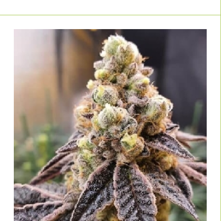
Umgebung.
Hohe Keimraten:
geprüftes Qualitätssaatgut von Linda Seeds.
Mit den besten
feminisierten Cannabissamen
aus unserem Shop
erzielst du konstant gute Ergebnisse – egal, ob du privat anbaust oder
professioneller Züchter bist. Du bist dir noch unsicher, welcher Samen-Typ
der richtige für dich ist? Dann entdecke auch unsere
Autoflowering-
, unsere
oder unsere
Samen
CBD-Samen
Sorten mit besonders
.
hohem THC-Gehalt
Top-Sorten feminisierter
Hanfsamen – Bestseller mit
hoher Kundenzufriedenheit
Die Auswahl an
feminisierten Hanfsamen
bei Linda Seeds reicht von
bewährten Klassikern bis zu modernen US-Hybriden mit intensiven
Terpenprofilen und extremem THC-Potenzial. Hier findest du starke
THC-
reiche feminisierte Sorten
ebenso wie robuste Genetiken für das
mitteleuropäische Klima.