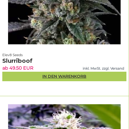
Keimrate. Achte auf stabile Zuchtlinien, transparente Angaben und
Händler mit Erfahrung.
Linda Seeds
bietet geprüfte Feminisierungen,
zuverlässige Lieferzeiten und diskreten Versand innerhalb Deutschlands
und in viele EU-Länder.
Kundenbewertungen prüfen:
authentisches Feedback hilft bei der
Sortenwahl.
Keimrate & Qualität:
alle von uns geführten Samen sind zertifiziert
und liefern konstant gute Ergebnisse.
Angebote nutzen:
im
bis zu 50 % sparen.
Angebotsbereich
Elev8 Seeds
Regelmäßig verfügbare Sorten:
beliebte Strains sind oft schnell
Slurriboof
ausverkauft – rechtzeitig sichern!
ab 49.50 EUR
inkl. MwSt. zzgl. Versand
IN DEN WARENKORB
Seit wann gibt es feminisierte
Cannabissamen?
Die ersten
feminisierten Cannabissamen
wurden Ende der 1990er
Jahre in den Niederlanden entwickelt und dann in den 2000er Jahren in
Spanien perfektioniert. Heute sind über 90 % aller im Fachhandel
erhältlichen Hanfsamen feminisiert – und die Technik wird ständig weiter
verfeinert.