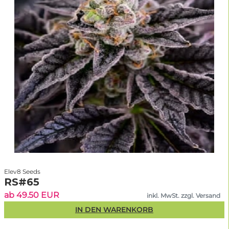
zur Hälfte männliche Pflanzen, die keine verwertbaren Blüten bilden.
Durch moderne Zuchtmethoden werden bei feminisierten Varianten
weibliche Gene stabilisiert. Der große Vorteil: Wer
feminisierte
Cannabissamen online bestellt
, spart Ressourcen und erzielt verlässlich
hohe Erträge. Das Risiko ungewollter Bestäubung entfällt – ideal für
Einsteiger und Profis gleichermaßen, egal ob du in Deutschland,
Österreich oder der Schweiz anbaust.
Warum feminisierte Hanfsamen
kaufen – die Top-Vorteile im
Überblick
100 % weibliche Pflanzen:
garantiert Blütenbildung ohne
Elev8 Seeds
männliche Ausreißer.
RS#65
Maximale Effizienz:
jeder Samen führt zu einer potenziell
ab 49.50 EUR
ertragreichen Pflanze.
inkl. MwSt. zzgl. Versand
Planbare Ergebnisse:
gleichmäßiges Wachstum und
IN DEN WARENKORB
reproduzierbare Ernten.
Für Indoor & Outdoor geeignet:
stabile Genetik für jede