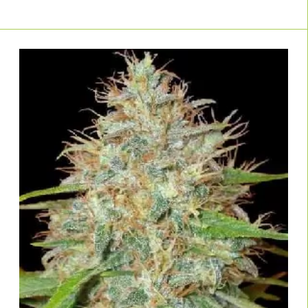
Feminisierung aus?
"Viele glauben, alle feminisierte Samen seien gleich. Doch der
Teufel steckt im Detail: Eine schlecht gemachte Feminisierung
entsteht oft durch die nachlässige Auswahl von "umgekehrten"
weiblichen Pflanzen (auch umgekehrtes Männchen genannt).
Wird vorher nicht die Stressresistenz dieser Pflanzen geprüft,
bekommt man als Ergebnis Samen, die bei den kleinsten
Stressfaktoren zwittern.
Bei unserer
und den Top-Breedern
Linda Seeds Eigenmarke
in unserem Shop achten wir darauf, dass nur
stabile
Elternlinien mit geringer hermaphroditer
Neigung
verwendet werden. Eine moderne Feminisierung mit
Silberthiosulfat (STS) ist heute so sicher, dass die Zwitterrate bei
korrekter Anwendung gegen Null geht.
Mein Rat:
Wenn du maximale Potenz suchst, greife zu unseren
US-Genetiken wie
oder
Gorilla Glue #4
Lemon Cherry
. Wenn du aber
, empfehle
Gelato
draußen im Garten growst
ich dir Sorten, die auf Schimmelresistenz selektiert wurden und
bis Mitte Oktober erntereif sind. Wir haben für beide Welten die
besten Genetiken in unserem Katalog."