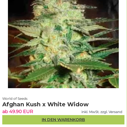
Fazit – Beste feminisierte Samen
für maximale Erträge
Feminisierte Cannabissamen
stehen für Qualität, Stabilität und
maximale Erträge. Sie sind die perfekte Wahl für alle, die verlässlich
ernten möchten – egal ob Indoor, Outdoor oder im Gewächshaus und
unabhängig davon, ob du in Deutschland, Österreich oder der Schweiz
growst.
Jetzt feminisierte Hanfsamen kaufen
und von Premium-Genetik,
schnellem Versand und jahrelanger Expertise profitieren – exklusiv bei
Linda Seeds
.
World of Seeds
Afghan Kush x White Widow
ab 49.90 EUR
inkl. MwSt. zzgl. Versand
ANTONS QUALITÄTS-CHECK
IN DEN WARENKORB
Was macht eine "gute"