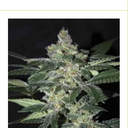
feminisierte Cannabissamen online kaufen
, Preise, Erträge und
Blütezeiten vergleichen und gezielt nach Indoor-, Outdoor- oder
Gewächshaus-Sorten filtern.
Profitiere von fairen Preisen, schneller Lieferung und kompetenter
Beratung – sowohl für Anfänger als auch für professionelle Grower. Jetzt
im
stöbern und die passende Sorte
Hanfsamen-Shop von Linda Seeds
finden! Für Grower, die besonders pflegeleichte & widerstandsfähige
Pflanzen suchen, gibt es hier die
.
TOP 10 robuste feminisierte Sorten
Häufige Fragen zu feminisierten
Hanfsamen
Warum sind feminisierte Hanfsamen so beliebt?
Feminisierte Hanfsamen liefern fast ausschließlich weibliche Pflanzen und
damit planbare, effiziente Durchgänge – ohne Selektionsverluste durch
männliche Pflanzen. Gerade bei begrenztem Platz holst du so das
Maximum an Blütenmasse aus jedem Seed heraus.
Sind feminisierte Seeds für Einsteiger geeignet?