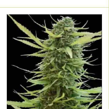
Umgebung.
Hohe Keimraten:
geprüftes Qualitätssaatgut von Linda Seeds.
Mit den besten
feminisierten Cannabissamen
aus unserem Shop
erzielst du konstant gute Ergebnisse – egal, ob du privat anbaust oder
professioneller Züchter bist. Du bist dir noch unsicher, welcher Samen-Typ
der richtige für dich ist? Dann entdecke auch unsere
Autoflowering-
, unsere
oder unsere
Samen
CBD-Samen
Sorten mit besonders
.
hohem THC-Gehalt
Top-Sorten feminisierter
Hanfsamen – Bestseller mit
hoher Kundenzufriedenheit
Die Auswahl an
feminisierten Hanfsamen
bei Linda Seeds reicht von
bewährten Klassikern bis zu modernen US-Hybriden mit intensiven
Terpenprofilen und extremem THC-Potenzial. Hier findest du starke
THC-
reiche feminisierte Sorten
ebenso wie robuste Genetiken für das
mitteleuropäische Klima.