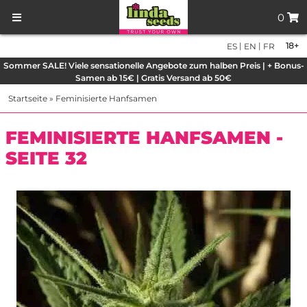
0
|
|
18+
ES
EN
FR
Sommer SALE! Viele sensationelle Angebote zum halben Preis | + Bonus-
Samen ab 15€ | Gratis Versand ab 50€
Startseite
»
Feminisierte Hanfsamen
FEMINISIERTE HANFSAMEN -
SEITE 32