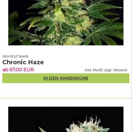
Keimrate. Achte auf stabile Zuchtlinien, transparente Angaben und
Händler mit Erfahrung.
Linda Seeds
bietet geprüfte Feminisierungen,
zuverlässige Lieferzeiten und diskreten Versand innerhalb Deutschlands
und in viele EU-Länder.
Kundenbewertungen prüfen:
authentisches Feedback hilft bei der
Sortenwahl.
Keimrate & Qualität:
alle von uns geführten Samen sind zertifiziert
und liefern konstant gute Ergebnisse.
Angebote nutzen:
im
bis zu 50 % sparen.
Angebotsbereich
World of Seeds
Regelmäßig verfügbare Sorten:
beliebte Strains sind oft schnell
Chronic Haze
ausverkauft – rechtzeitig sichern!
ab 67.00 EUR
inkl. MwSt. zzgl. Versand
IN DEN WARENKORB
Seit wann gibt es feminisierte
Cannabissamen?
Die ersten
feminisierten Cannabissamen
wurden Ende der 1990er
Jahre in den Niederlanden entwickelt und dann in den 2000er Jahren in
Spanien perfektioniert. Heute sind über 90 % aller im Fachhandel
erhältlichen Hanfsamen feminisiert – und die Technik wird ständig weiter
verfeinert.